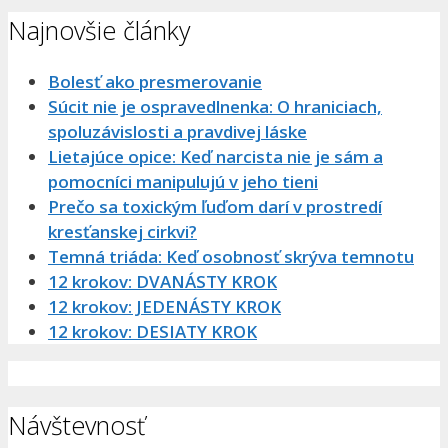
Najnovšie články
Bolesť ako presmerovanie
Súcit nie je ospravedlnenka: O hraniciach,
spoluzávislosti a pravdivej láske
Lietajúce opice: Keď narcista nie je sám a
pomocníci manipulujú v jeho tieni
Prečo sa toxickým ľuďom darí v prostredí
kresťanskej cirkvi?
Temná triáda: Keď osobnosť skrýva temnotu
12 krokov: DVANÁSTY KROK
12 krokov: JEDENÁSTY KROK
12 krokov: DESIATY KROK
Návštevnosť