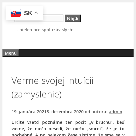
Preskočiť
na
SK
Hľadať:
obsah
… nielen pre spoluzávislých:
Menu
Verme svojej intuícii
(zamyslenie)
19. januára 2021
8. decembra 2020
od autora:
admin
Určite všetci poznáme ten pocit „v bruchu“, keď
vieme, že niečo nesedí, že niečo „smrdí“, že je to
pochybné. A po nejakom čase zistíme, že sme sa v