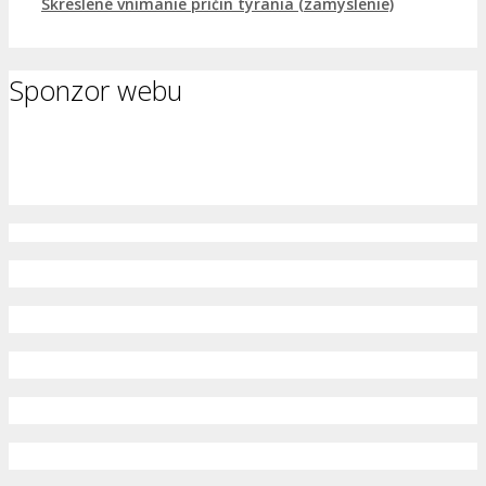
Skreslené vnímanie príčin týrania (zamyslenie)
Sponzor webu