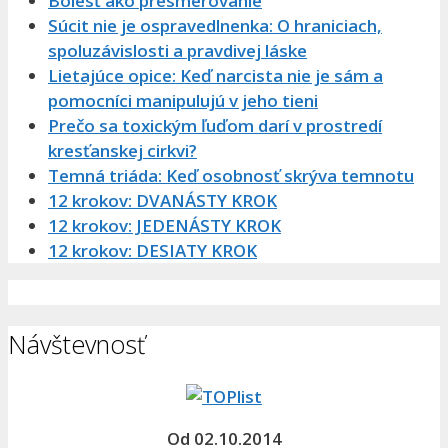
Bolesť ako presmerovanie
Súcit nie je ospravedlnenka: O hraniciach,
spoluzávislosti a pravdivej láske
Lietajúce opice: Keď narcista nie je sám a
pomocníci manipulujú v jeho tieni
Prečo sa toxickým ľuďom darí v prostredí
kresťanskej cirkvi?
Temná triáda: Keď osobnosť skrýva temnotu
12 krokov: DVANÁSTY KROK
12 krokov: JEDENÁSTY KROK
12 krokov: DESIATY KROK
Návštevnosť
Od 02.10.2014