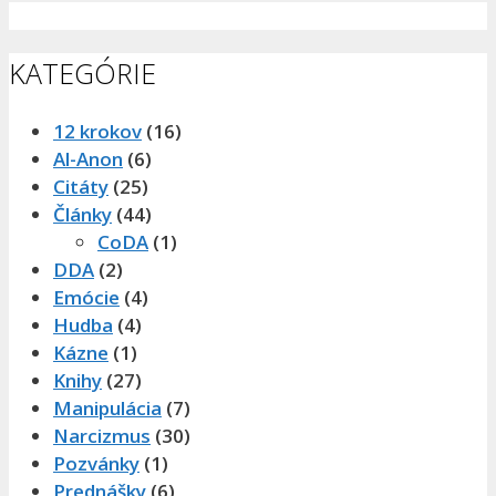
KATEGÓRIE
12 krokov
(16)
Al-Anon
(6)
Citáty
(25)
Články
(44)
CoDA
(1)
DDA
(2)
Emócie
(4)
Hudba
(4)
Kázne
(1)
Knihy
(27)
Manipulácia
(7)
Narcizmus
(30)
Pozvánky
(1)
Prednášky
(6)