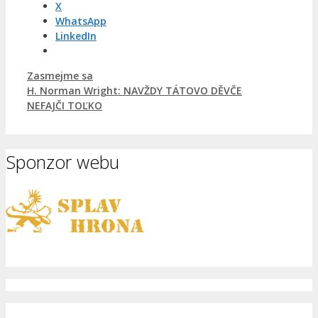
X
WhatsApp
LinkedIn
Kategórie
Zasmejme sa
H. Norman Wright: NAVŽDY TÁTOVO DĚVČE
NEFAJČI TOĽKO
Sponzor webu