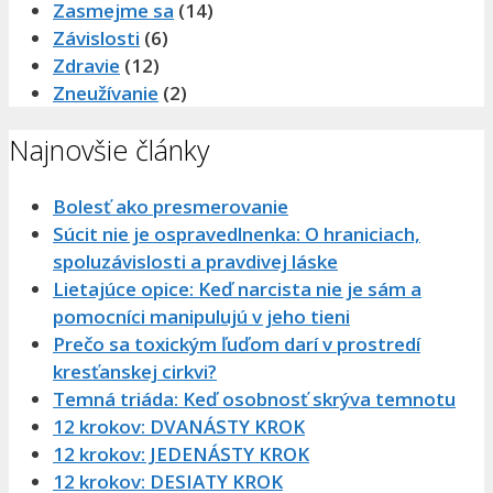
Zasmejme sa
(14)
Závislosti
(6)
Zdravie
(12)
Zneužívanie
(2)
Najnovšie články
Bolesť ako presmerovanie
Súcit nie je ospravedlnenka: O hraniciach,
spoluzávislosti a pravdivej láske
Lietajúce opice: Keď narcista nie je sám a
pomocníci manipulujú v jeho tieni
Prečo sa toxickým ľuďom darí v prostredí
kresťanskej cirkvi?
Temná triáda: Keď osobnosť skrýva temnotu
12 krokov: DVANÁSTY KROK
12 krokov: JEDENÁSTY KROK
12 krokov: DESIATY KROK