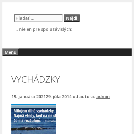
Preskočiť
na
Hľadať:
obsah
… nielen pre spoluzávislých:
Menu
VYCHÁDZKY
19. januára 2021
29. júla 2014
od autora:
admin