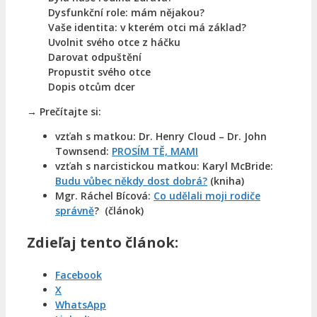
Dysfunkční role: mám nějakou?
Vaše identita: v kterém otci má základ?
Uvolnit svého otce z háčku
Darovat odpuštění
Propustit svého otce
Dopis otcům dcer
→ Prečítajte si:
vzťah s matkou: Dr. Henry Cloud – Dr. John
Townsend:
PROSÍM TĚ, MAMI
vzťah s narcistickou matkou: Karyl McBride:
Budu vůbec někdy dost dobrá?
(kniha)
Mgr. Ráchel Bícová:
Co udělali moji rodiče
správně
? (článok)
Zdieľaj tento článok:
Facebook
X
WhatsApp