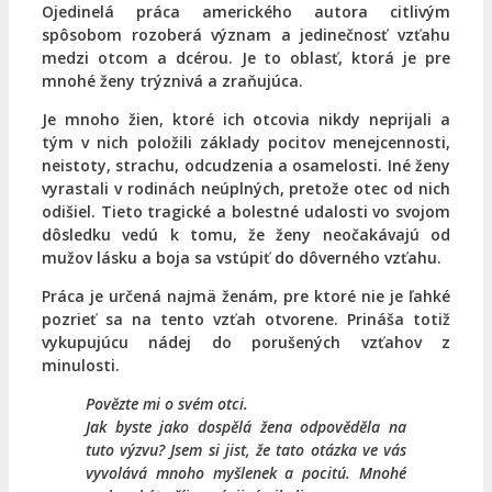
Ojedinelá práca amerického autora citlivým
spôsobom rozoberá význam a jedinečnosť vzťahu
medzi otcom a dcérou. Je to oblasť, ktorá je pre
mnohé ženy trýznivá a zraňujúca.
Je mnoho žien, ktoré ich otcovia nikdy neprijali a
tým v nich položili základy pocitov menejcennosti,
neistoty, strachu, odcudzenia a osamelosti.
Iné ženy
vyrastali v rodinách neúplných, pretože otec od nich
odišiel. Tieto tragické a bolestné udalosti vo svojom
dôsledku vedú k tomu, že ženy neočakávajú od
mužov lásku a boja sa vstúpiť do dôverného vzťahu.
Práca je určená najmä ženám, pre ktoré nie je ľahké
pozrieť sa na tento vzťah otvorene. Prináša totiž
vykupujúcu nádej do porušených vzťahov z
minulosti.
Povězte mi o svém otci.
Jak byste jako dospělá žena odpověděla na
tuto výzvu? Jsem si jist, že tato otázka ve vás
vyvolává mnoho myšlenek a pocitú. Mnohé