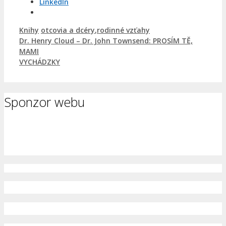
LinkedIn
Kategórie
Značky
Knihy
otcovia a dcéry
,
rodinné vzťahy
Dr. Henry Cloud – Dr. John Townsend: PROSÍM TĚ,
MAMI
VYCHÁDZKY
Sponzor webu