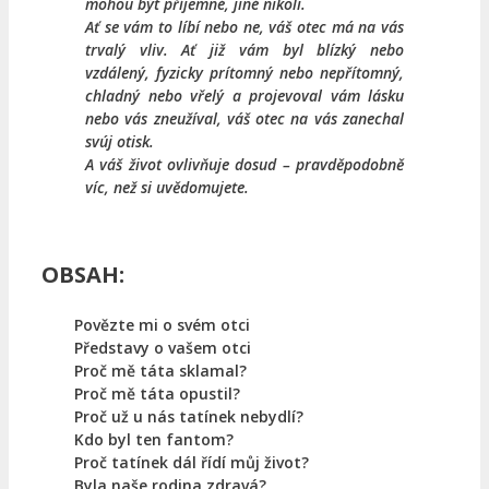
mohou být příjemné, jiné nikoli.
Ať se vám to líbí nebo ne, váš otec má na vás
trvalý vliv. Ať již vám byl blízký nebo
vzdálený, fyzicky prítomný nebo nepřítomný,
chladný nebo vřelý a projevoval vám lásku
nebo vás zneužíval, váš otec na vás zanechal
svúj otisk.
A váš život ovlivňuje dosud – pravděpodobně
víc, než si uvědomujete.
OBSAH:
Povězte mi o svém otci
Představy o vašem otci
Proč mě táta sklamal?
Proč mě táta opustil?
Proč už u nás tatínek nebydlí?
Kdo byl ten fantom?
Proč tatínek dál řídí můj život?
Byla naše rodina zdravá?