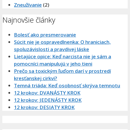
Zneužívanie
(2)
Najnovšie články
Bolesť ako presmerovanie
Súcit nie je ospravedlnenka: O hraniciach,
spoluzávislosti a pravdivej láske
Lietajúce opice: Keď narcista nie je sám a
pomocníci manipulujú v jeho tieni
Prečo sa toxickým ľuďom darí v prostredí
kresťanskej cirkvi?
Temná triáda: Keď osobnosť skrýva temnotu
12 krokov: DVANÁSTY KROK
12 krokov: JEDENÁSTY KROK
12 krokov: DESIATY KROK