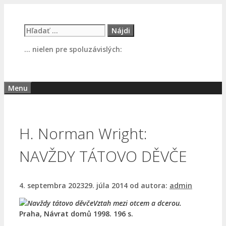
Preskočiť
na
Hľadať:
obsah
… nielen pre spoluzávislých:
Menu
H. Norman Wright:
NAVŽDY TÁTOVO DĚVČE
4. septembra 2023
29. júla 2014
od autora:
admin
Vztah mezi otcem a dcerou.
Praha, Návrat domů 1998. 196 s.