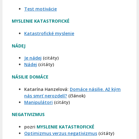
Test motivácie
MYSLENIE KATASTROFICKÉ
Katastrofické myslenie
NÁDEJ
Je nádej
(citáty)
Nádej
(citáty)
NÁSILIE DOMÁCE
Katarína Hanzelová:
Domáce násilie. Až kým
nás smrť nerozdelí?
(článok)
Manipulátori
(citáty)
NEGATIVIZMUS
pozri
MYSLENIE KATASTROFICKÉ
Optimizmus verzus negativizmus
(citáty)