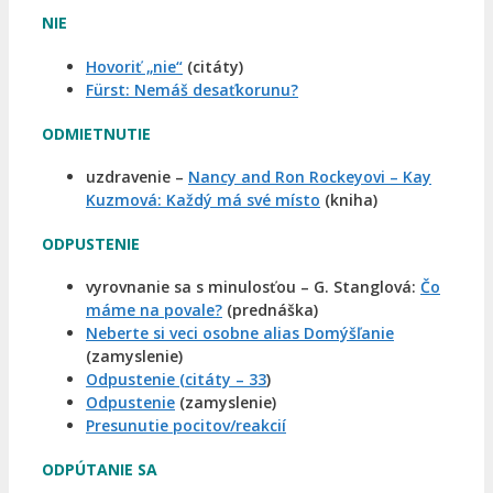
NIE
Hovoriť „nie“
(citáty)
Fürst: Nemáš desaťkorunu?
ODMIETNUTIE
uzdravenie –
Nancy and Ron Rockeyovi – Kay
Kuzmová: Každý má své místo
(kniha)
ODPUSTENIE
vyrovnanie sa s minulosťou – G. Stanglová:
Čo
máme na povale?
(prednáška)
Neberte si veci osobne alias Domýšľanie
(zamyslenie)
Odpustenie (citáty – 33
)
Odpustenie
(zamyslenie)
Presunutie pocitov/reakcií
ODPÚTANIE SA