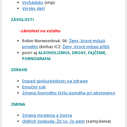
Vychádzky
(vtip)
Výroky detí
ZÁVISLOSTI
-závislosť na vzťahu
Robin Norwoodová: SK:
Ženy, ktoré milujú
priveľmi
(kniha) /CZ:
Ženy, ktoré milujú příliš
pozri aj
ALKOHOLIZMUS, DROGY, FAJČENIE,
PORNOGRAFIA
ZDRAVIE
Dopad spoluzávislosti na zdravie
Emočný tuk
Zmena životného štýlu pomáha pri abstinencii
ZMENA
Zmena myslenia a života
Oldřich Svoboda: Žiť to, čo viem
(zamyslenie)