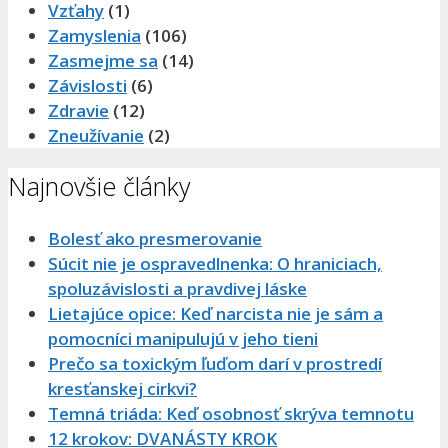
Vzťahy
(1)
Zamyslenia
(106)
Zasmejme sa
(14)
Závislosti
(6)
Zdravie
(12)
Zneužívanie
(2)
Najnovšie články
Bolesť ako presmerovanie
Súcit nie je ospravedlnenka: O hraniciach,
spoluzávislosti a pravdivej láske
Lietajúce opice: Keď narcista nie je sám a
pomocníci manipulujú v jeho tieni
Prečo sa toxickým ľuďom darí v prostredí
kresťanskej cirkvi?
Temná triáda: Keď osobnosť skrýva temnotu
12 krokov: DVANÁSTY KROK