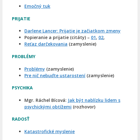
Emočný tuk
PRIJATIE
Darlene Lancer: Prijatie je začiatkom zmeny
Popieranie a prijatie (citáty) –
01
,
02
,
Reťaz darčekovania
(zamyslenie)
PROBLÉMY
Problémy
(zamyslenie)
Pre nič nebuďte ustarostení
(zamyslenie)
PSYCHIKA
Mgr. Ráchel Bícová:
Jak být nablízku lidem s
psychickými obtížemi
(rozhovor)
RADOSŤ
Katastrofické myslenie