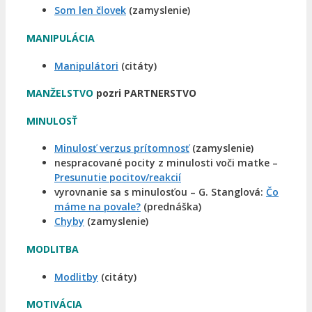
Som len človek
(zamyslenie)
MANIPULÁCIA
Manipulátori
(citáty)
MANŽELSTVO
pozri PARTNERSTVO
MINULOSŤ
Minulosť verzus prítomnosť
(zamyslenie)
nespracované pocity z minulosti voči matke –
Presunutie pocitov/reakcií
vyrovnanie sa s minulosťou – G. Stanglová:
Čo
máme na povale?
(prednáška)
Chyby
(zamyslenie)
MODLITBA
Modlitby
(citáty)
MOTIVÁCIA