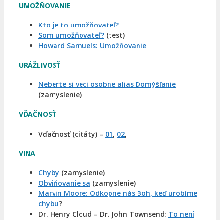
UMOŽŇOVANIE
Kto je to umožňovateľ?
Som umožňovateľ?
(test)
Howard Samuels: Umožňovanie
URÁŽLIVOSŤ
Neberte si veci osobne alias Domýšľanie
(zamyslenie)
VĎAČNOSŤ
Vďačnosť (citáty) –
01
,
02
,
VINA
Chyby
(zamyslenie)
Obviňovanie sa
(zamyslenie)
Marvin Moore: Odkopne nás Boh, keď urobíme
chybu
?
Dr. Henry Cloud – Dr. John Townsend:
To není