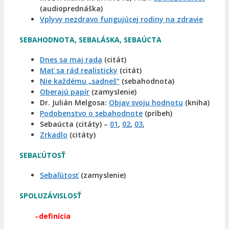
(audioprednáška)
Vplyvy nezdravo fungujúcej rodiny na zdravie
SEBAHODNOTA, SEBALÁSKA, SEBAÚCTA
Dnes sa maj rada
(citát)
Mať sa rád realisticky
(citát)
Nie každému „sadneš“
(sebahodnota)
Oberajú papír
(zamyslenie)
Dr. Julián Melgosa:
Objav svoju hodnotu
(kniha)
Podobenstvo o sebahodnote
(príbeh)
Sebaúcta (citáty) –
01
,
02
,
03
,
Zrkadlo
(citáty)
SEBAĽÚTOSŤ
Sebaľútosť
(zamyslenie)
SPOLUZÁVISLOSŤ
–
definícia