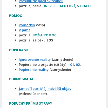
Presunutie pocitov/reakcií
pozri aj heslá
HNEV, SEBAĽÚTOSŤ, STRACH
POMOC
Pomocník
(vtip)
V jame
pozri aj
BOŽIA POMOC
pozri aj záložku
SOS
POPIERANIE
Ignorovanie reality
(zamyslenie)
Popieranie a prijatie (citáty) –
01
,
02
,
Popieranie reality
(zamyslenie)
PORNOGRAFIA
James Tour: Môj najväčší objav
(videoskúsenosť)
PORUCHY PRÍJMU STRAVY