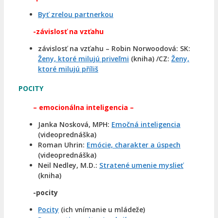
Byť zrelou partnerkou
-závislosť na vzťahu
závislosť na vzťahu – Robin Norwoodová: SK:
Ženy, ktoré milujú priveľmi
(kniha) /CZ:
Ženy,
ktoré milujú příliš
POCITY
– emocionálna inteligencia –
Janka Nosková, MPH:
Emočná inteligencia
(videoprednáška)
Roman Uhrin:
Emócie, charakter a úspech
(videoprednáška)
Neil Nedley, M.D.:
Stratené umenie myslieť
(kniha)
-pocity
Pocity
(ich vnímanie u mládeže)