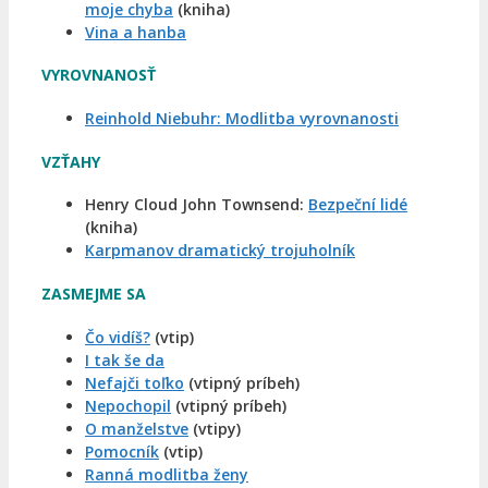
moje chyba
(kniha)
Vina a hanba
VYROVNANOSŤ
Reinhold Niebuhr: Modlitba vyrovnanosti
VZŤAHY
Henry Cloud John Townsend:
Bezpeční lidé
(kniha)
Karpmanov dramatický trojuholník
ZASMEJME SA
Čo vidíš?
(vtip)
I tak še da
Nefajči toľko
(vtipný príbeh)
Nepochopil
(vtipný príbeh)
O manželstve
(vtipy)
Pomocník
(vtip)
Ranná modlitba ženy