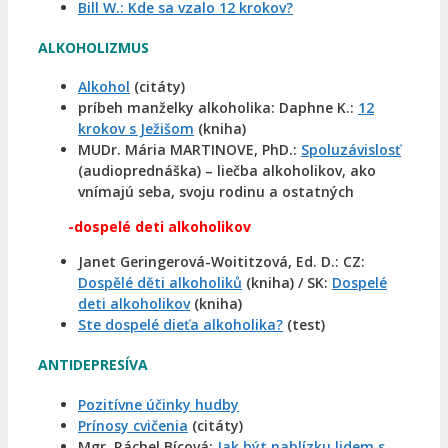
Bill W.: Kde sa vzalo 12 krokov?
ALKOHOLIZMUS
Alkohol
(citáty)
príbeh manželky alkoholika: Daphne K.:
12
krokov s Ježišom
(kniha)
MUDr. Mária MARTINOVE, PhD.:
Spoluzávislosť
(audioprednáška) – liečba alkoholikov, ako
vnímajú seba, svoju rodinu a ostatných
-dospelé deti alkoholikov
Janet Geringerová-Woititzová, Ed. D.: CZ:
Dospělé děti alkoholiků
(kniha) / SK:
Dospelé
deti alkoholikov
(kniha)
Ste dospelé dieťa alkoholika?
(test)
ANTIDEPRESÍVA
Pozitívne účinky hudby
Prínosy cvičenia
(citáty)
Mgr. Ráchel Bícová:
Jak být nablízku lidem s