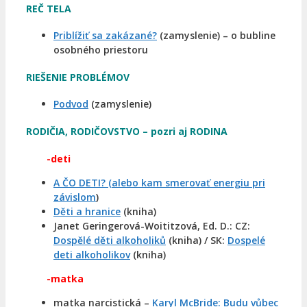
REČ TELA
Priblížiť sa zakázané?
(zamyslenie) – o bubline
osobného priestoru
RIEŠENIE PROBLÉMOV
Podvod
(zamyslenie)
RODIČIA, RODIČOVSTVO – pozri aj RODINA
-deti
A ČO DETI? (alebo kam smerovať energiu pri
závislom
)
Děti a hranice
(kniha)
Janet Geringerová-Woititzová, Ed. D.: CZ:
Dospělé děti alkoholiků
(kniha) / SK:
Dospelé
deti alkoholikov
(kniha)
-matka
matka narcistická –
Karyl McBride: Budu vůbec