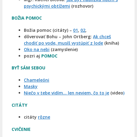
psychickými obtížemi
(rozhovor)
BOŽIA POMOC
Božia pomoc (citáty) –
01
,
02
,
dôverovať Bohu – John Ortberg:
Ak chceš
chodiť po vode, musíš vystúpiť z lode
(kniha)
Oko na nebi
(zamyslenie)
pozri aj
POMOC
BYŤ SÁM SEBOU
Chameleóni
Masky
Niečo v tebe vidím… len neviem, čo to je
(video
)
CITÁTY
citáty
rôzne
CVIČENIE