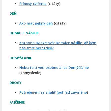
Prínosy cvičenia
(citáty)
DEŇ
Ako mať pekný deň
(citáty)
DOMÁCE NÁSILIE
Katarína Hanzelová: Domáce násilie. Až kým
nás smrť nerozdelí?
DOMÝŠĽANIE
Neberte si veci osobne alias Domýšľanie
(zamyslenie)
DROGY
Potrebujem sa zhuliť (pohľad závislého
)
FAJČENIE