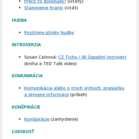
Prečo to dovoľuješ?
(citáty)
Stanovenie hraníc
(citát)
HUDBA
Pozitívne účinky hudby
INTROVERZIA
Susan Cainová:
CZ Ticho / SK Úspešný introvert
(kniha a TED Talk video)
KOMUNIKÁCIA
Komunikácia alebo o troch vrchoch, prasiatku
a výmene informácií
(príbeh)
KONŠPIRÁCIE
Konšpirácie
(zamyslenie)
ĽUDSKOSŤ