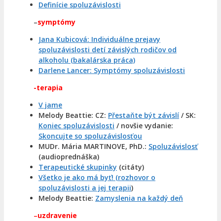
Definície spoluzávislosti
–
symptómy
Jana Kubicová: Individuálne prejavy
spoluzávislosti detí závislých rodičov od
alkoholu (bakalárska práca)
Darlene Lancer: Symptómy spoluzávislosti
-terapia
V jame
Melody Beattie: CZ:
Přestaňte být závislí
/ SK:
Koniec spoluzávislosti
/ novšie vydanie:
Skoncujte so spoluzávislosťou
MUDr. Mária MARTINOVE, PhD.:
Spoluzávislosť
(audioprednáška)
Terapeutické skupinky
(citáty)
Všetko je ako má byť! (rozhovor o
spoluzávislosti a jej terapii
)
Melody Beattie:
Zamyslenia na každý deň
–
uzdravenie