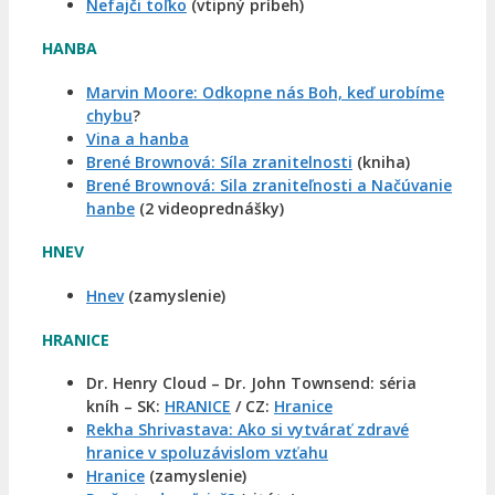
Nefajči toľko
(vtipný príbeh)
HANBA
Marvin Moore: Odkopne nás Boh, keď urobíme
chybu
?
Vina a hanba
Brené Brownová: Síla zranitelnosti
(kniha)
Brené Brownová: Sila zraniteľnosti a Načúvanie
hanbe
(2 videoprednášky)
HNEV
Hnev
(zamyslenie)
HRANICE
Dr. Henry Cloud – Dr. John Townsend: séria
kníh – SK:
HRANICE
/ CZ:
Hranice
Rekha Shrivastava: Ako si vytvárať zdravé
hranice v spoluzávislom vzťahu
Hranice
(zamyslenie)