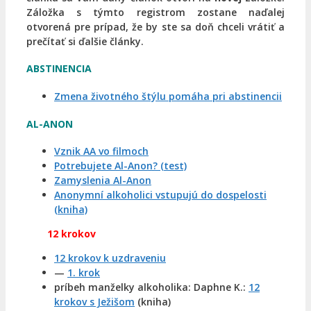
Záložka s týmto registrom zostane naďalej
otvorená pre prípad, že by ste sa doň chceli vrátiť a
prečítať si ďalšie články.
ABSTINENCIA
Zmena životného štýlu pomáha pri abstinencii
AL-ANON
Vznik AA vo filmoch
Potrebujete Al-Anon? (test)
Zamyslenia Al-Anon
Anonymní alkoholici vstupujú do dospelosti
(kniha)
12 krokov
12 krokov k uzdraveniu
—
1. krok
príbeh manželky alkoholika: Daphne K.:
12
krokov s Ježišom
(kniha)