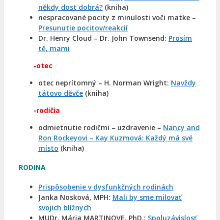
někdy dost dobrá?
(kniha)
nespracované pocity z minulosti voči matke –
Presunutie pocitov/reakcií
Dr. Henry Cloud – Dr. John Townsend:
Prosím
tě, mami
-otec
otec neprítomný – H. Norman Wright:
Navždy
tátovo děvče
(kniha)
-rodičia
odmietnutie rodičmi – uzdravenie –
Nancy and
Ron Rockeyovi – Kay Kuzmová: Každý má své
místo
(kniha)
RODINA
Prispôsobenie v dysfunkčných rodinách
Janka Nosková, MPH:
Mali by sme milovať
svojich blížnych
MUDr. Mária MARTINOVE, PhD.:
Spoluzávislosť