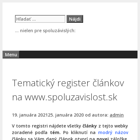
Preskočiť
na
Hľadať:
obsah
… nielen pre spoluzávislých:
Menu
Tematický register článkov
na www.spoluzavislost.sk
19. januára 2021
25. januára 2020
od autora:
admin
V tomto registri nájdete všetky
články
z tejto webky
zoradené podľa
tém.
Po kliknutí na
modrý názov
článku sa Vám daný článok otvorí na
novej
záložke.