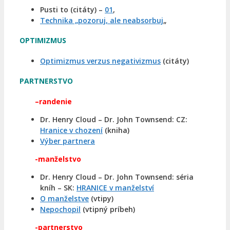
Pusti to (citáty) –
01
,
Technika „pozoruj, ale neabsorbuj
„
OPTIMIZMUS
Optimizmus verzus negativizmus
(citáty)
PARTNERSTVO
–
randenie
Dr. Henry Cloud – Dr. John Townsend: CZ:
Hranice v chození
(kniha)
Výber partnera
-manželstvo
Dr. Henry Cloud – Dr. John Townsend: séria
kníh – SK:
HRANICE v manželství
O manželstve
(vtipy)
Nepochopil
(vtipný príbeh)
-partnerstvo