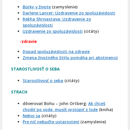
Búrky v živote
(zamyslenie)
Darlene Lancer: Uzdravenie zo spoluzávislosti
Rekha Shrivastava: Uzdravenie zo
spoluzávislosti
Uzdravenie zo spoluzávislosti
(citáty)
-zdravie
Dopad spoluzávislosti na zdravie
Zmena životného štýlu pomáha pri abstinencii
STAROSTLIVOSŤ O SEBA
Starostlivosť o seba
(citáty)
STRACH
dôverovať Bohu – John Ortberg:
Ak chceš
chodiť po vode, musíš vystúpiť z lode
(kniha)
Neboj sa
(citáty)
Pre nič nebuďte ustarostení
(zamyslenie)