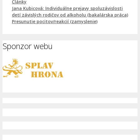
Kategórie
Články
Jana Kubicová: Individuálne prejavy spoluzávislosti
detí závislých rodičov od alkoholu (bakalárska práca)
Presunutie pocitov/reakcií (zamyslenie)
Sponzor webu