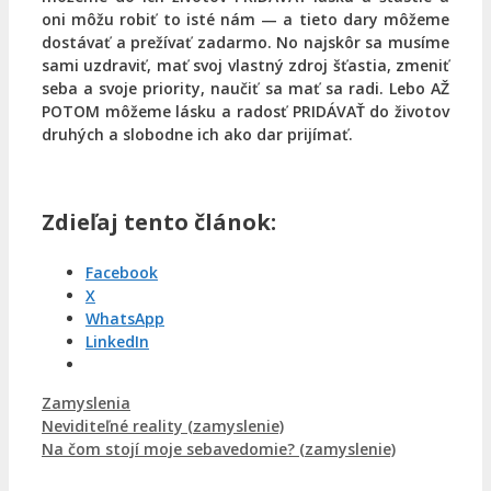
oni môžu robiť to isté nám — a tieto dary môžeme
dostávať a prežívať zadarmo. No najskôr sa musíme
sami uzdraviť, mať svoj vlastný zdroj šťastia, zmeniť
seba a svoje priority, naučiť sa mať sa radi. Lebo AŽ
POTOM môžeme lásku a radosť PRIDÁVAŤ do životov
druhých a slobodne ich ako dar prijímať.
Zdieľaj tento článok:
Facebook
X
WhatsApp
LinkedIn
Kategórie
Zamyslenia
Neviditeľné reality (zamyslenie)
Na čom stojí moje sebavedomie? (zamyslenie)