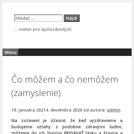
Preskočiť
na
Hľadať:
obsah
… nielen pre spoluzávislých:
Menu
Čo môžem a čo nemôžem
(zamyslenie)
19. januára 2021
4. decembra 2020
od autora:
admin
Na zotavení je úžasné, že keď vyzdravieme a
budujeme vzťahy s podobne zdravými ľuďmi,
môžeme do ich životov PRIDÁVAŤ lásku a šťastie a