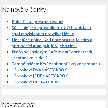
Najnovšie články
Bolesť ako presmerovanie
Súcit nie je ospravedlnenka: O hraniciach,
spoluzávislosti a pravdivej láske
Lietajúce opice: Keď narcista nie je sám a
pomocníci manipulujú v jeho tieni
Prečo sa toxickým ľuďom darí v prostredí
kresťanskej cirkvi?
Temná triáda: Keď osobnosť skrýva temnotu
12 krokov: DVANÁSTY KROK
12 krokov: JEDENÁSTY KROK
12 krokov: DESIATY KROK
Návštevnosť