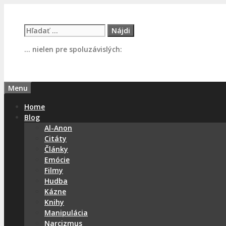
Preskočiť
na
Hľadať:
obsah
… nielen pre spoluzávislých:
Menu
Home
Blog
Al-Anon
Citáty
Články
Emócie
Filmy
Hudba
Kázne
Knihy
Manipulácia
Narcizmus