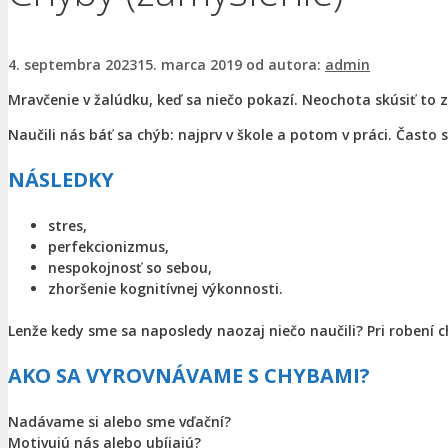
4. septembra 2023
15. marca 2019
od autora:
admin
Mravčenie v žalúdku, keď sa niečo pokazí. Neochota skúsiť to 
Naučili nás báť sa chýb: najprv v škole a potom v práci. Často 
NÁSLEDKY
stres,
perfekcionizmus,
nespokojnosť so sebou,
zhoršenie kognitívnej výkonnosti.
Lenže kedy sme sa naposledy naozaj niečo naučili? Pri robení c
AKO SA VYROVNÁVAME S CHYBAMI?
Nadávame si alebo sme vďační?
Motivujú nás alebo ubíjajú?