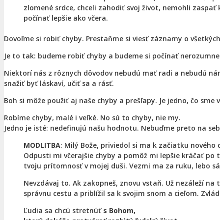
zlomené srdce, chceli zahodiť svoj život, nemohli zaspať
počínať lepšie ako včera.
Dovoľme si robiť chyby. Prestaňme si viesť záznamy o všetkých
Je to tak: budeme robiť chyby a budeme si počínať nerozumne.
Niektorí nás z rôznych dôvodov nebudú mať radi a nebudú nám
snažiť byť láskaví, učiť sa a rásť.
Boh si môže použiť aj naše chyby a prešľapy. Je jedno, čo sme v
Robíme chyby, malé i veľké. No sú to chyby, nie my.
Jedno je isté: nedefinujú našu hodnotu. Nebuďme preto na seba 
MODLITBA
: Milý Bože, priviedol si ma k začiatku nového
Odpusti mi včerajšie chyby a pomôž mi lepšie kráčať po tv
tvoju prítomnosť v mojej duši. Vezmi ma za ruku, lebo 
Nevzdávaj to. Ak zakopneš, znovu vstaň. Už nezáleží na tom
správnu cestu a priblížil sa k svojim snom a cieľom. Zvlád
Ľudia sa chcú stretnúť
s Bohom,