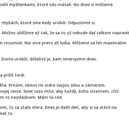
 kvôli myšlienkami, ktoré nás mátali. No dnes si môžeme
 chybách, ktoré sme kedy urobili. Odpustime si.
 Možno ublížime až tak, že sa to už nebude dať celkom napraviť
 rozumieť. Nie sme preto zlí ľudia. Môžeme sa len maximálne
 živote urobili, dôležité je, kam smerujeme dnes.
príliš tvrdí.
 dňa. Prosím, obnov mi srdce svojou silou a zámerom.
ojej ceste. Svieť cezo mňa, aby každý, koho stretnem, cítil
sám to nezvládnem. Mám ťa rád.
, čo sa stalo včera. Dnes je ďalší deň, aby si sa vrátil na
neš to.