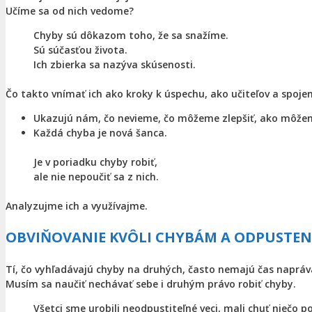
Učíme sa od nich vedome?
Chyby sú dôkazom toho, že sa snažíme.
Sú súčasťou života.
Ich zbierka sa nazýva skúsenosti.
Čo takto vnímať ich ako kroky k úspechu, ako učiteľov a spoje
Ukazujú nám, čo nevieme, čo môžeme zlepšiť, ako môžem
Každá chyba je nová šanca.
Je v poriadku chyby robiť,
ale nie nepoučiť sa z nich.
Analyzujme ich a využívajme.
OBVIŇOVANIE KVÔLI CHYBÁM
A ODPUSTEN
Tí, čo vyhľadávajú chyby na druhých, často nemajú čas napráv
Musím sa naučiť nechávať sebe i druhým právo robiť chyby.
Všetci sme urobili neodpustiteľné veci, mali chuť niečo po