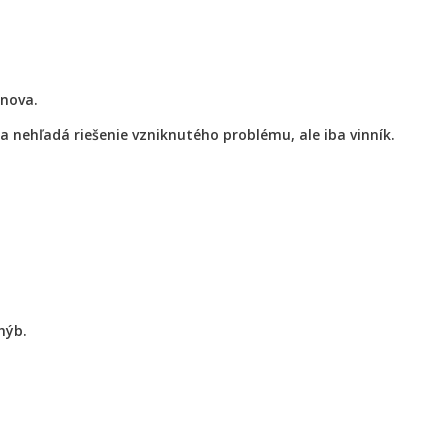
znova.
sa nehľadá riešenie vzniknutého problému, ale iba vinník.
hýb.