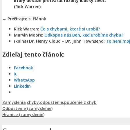
ktorý dokáže pretvárať rozbitý ľudský život.
(Rick Warren)
→ Prečítajte si článok
Rick Warren:
Čo s chybami, ktoré si urobil?
Marvin Moore:
Odkopne nás Boh, keď urobíme chybu?
(kniha) Dr. Henry Cloud – Dr. John Townsend:
To není mo
Zdieľaj tento článok:
Facebook
X
WhatsApp
LinkedIn
Kategórie
Značky
Zamyslenia
chyby
,
odpustenie
,
poučenie z chýb
Odpustenie (zamyslenie)
Hranice (zamyslenie)