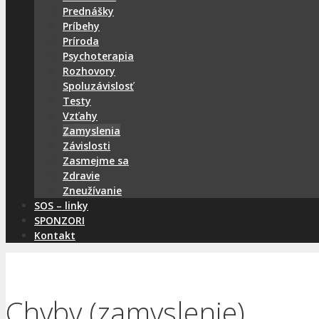
Prednášky
Príbehy
Príroda
Psychoterapia
Rozhovory
Spoluzávislosť
Testy
Vzťahy
Zamyslenia
Závislosti
Zasmejme sa
Zdravie
Zneužívanie
SOS – linky
SPONZORI
Kontakt
Chyby (zamyslenie)