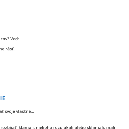
ncov? Veď:
e rásť.
IE
ať svoje vlastné…
rozbíjať, klamali, niekoho rozplakali alebo sklamali, mali