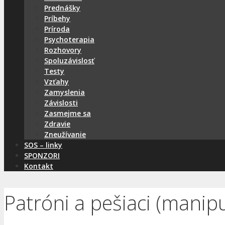
Prednášky
Príbehy
Príroda
Psychoterapia
Rozhovory
Spoluzávislosť
Testy
Vzťahy
Zamyslenia
Závislosti
Zasmejme sa
Zdravie
Zneužívanie
SOS – linky
SPONZORI
Kontakt
Patróni a pešiaci (manipu