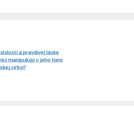
vislosti a pravdivej láske
íci manipulujú v jeho tieni
kej cirkvi?