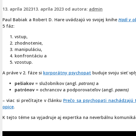
13. apríla 2023
13. apríla 2023
od autora:
admin
Paul Babiak a Robert D. Hare uvádzajú vo svojej knihe
Hadi v o
5 fáz:
vstup,
zhodnotenie,
manipuláciu,
konfrontáciu a
vzostup.
A práve v 2. fáze si
korporátny psychopat
buduje svoju sieť vpl
pešiakov
= služobníkov (angl.
patrons)
a
patrónov
= ochrancov a podporovateľov (angl.
pawns)
– viac si prečítajte v článku
Prečo sa psychopati nachádzajú 
opice
.
K tejto téme sa vyjadruje aj expertka na neverbálnu komunikác
.