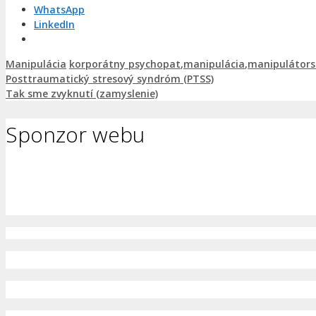
WhatsApp
LinkedIn
Kategórie
Značky
Manipulácia
korporátny psychopat
,
manipulácia
,
manipulátors
Posttraumatický stresový syndróm (PTSS)
Tak sme zvyknutí (zamyslenie)
Sponzor webu