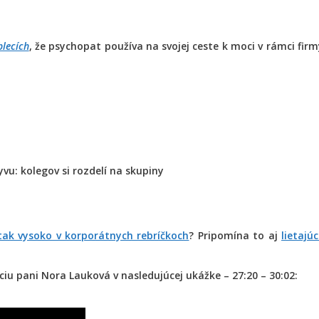
blecích
, že psychopat používa na svojej ceste k moci v rámci firm
yvu: kolegov si rozdelí na skupiny
tak vysoko v korporátnych rebríčkoch
? Pripomína to aj
lietajú
iu pani Nora Lauková v nasledujúcej ukážke – 27:20 – 30:02: