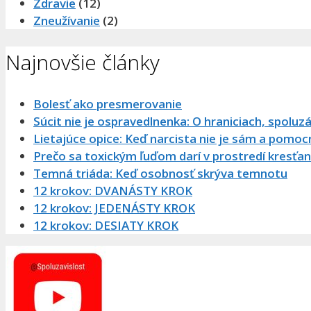
Zdravie
(12)
Zneužívanie
(2)
Najnovšie články
Bolesť ako presmerovanie
Súcit nie je ospravedlnenka: O hraniciach, spoluzá
Lietajúce opice: Keď narcista nie je sám a pomocn
Prečo sa toxickým ľuďom darí v prostredí kresťans
Temná triáda: Keď osobnosť skrýva temnotu
12 krokov: DVANÁSTY KROK
12 krokov: JEDENÁSTY KROK
12 krokov: DESIATY KROK