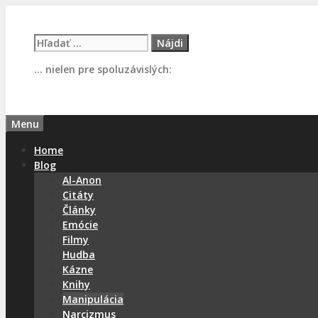
Preskočiť
na
Hľadať:
obsah
… nielen pre spoluzávislých:
Menu
Home
Blog
Al-Anon
Citáty
Články
Emócie
Filmy
Hudba
Kázne
Knihy
Manipulácia
Narcizmus