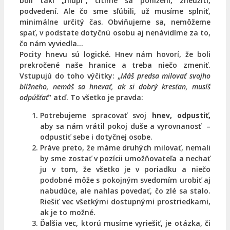
boli takí „hlúpi“, cítime sa ponížení, zneužití,
podvedení. Ale čo sme sľúbili, už musíme splniť,
minimálne určitý čas.
Obviňujeme sa, nemôžeme
spať, v podstate dotyčnú osobu aj nenávidíme za to,
čo nám vyviedla…
Pocity hnevu sú logické. Hnev nám hovorí, že boli
prekročené naše hranice a treba niečo zmeniť.
Vstupujú do toho výčitky: „
Máš predsa milovať svojho
blížneho, nemáš sa hnevať, ak si dobrý kresťan, musíš
odpúšťať
“ atď. To všetko je pravda:
Potrebujeme spracovať svoj
hnev, odpustiť,
aby sa nám vrátil pokoj duše a vyrovnanosť –
odpustiť sebe i dotyčnej osobe.
Práve preto, že máme druhých milovať, nemali
by sme zostať v pozícii umožňovateľa a nechať
ju v tom, že všetko je v poriadku a niečo
podobné môže s pokojným svedomím urobiť aj
nabudúce, ale nahlas povedať, čo zlé sa stalo.
Riešiť vec všetkými dostupnými prostriedkami,
ak je to možné.
Ďalšia vec, ktorú musíme vyriešiť, je otázka, či