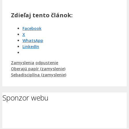
Zdieľaj tento článok:
Facebook
X
WhatsApp
LinkedIn
Kategórie
Značky
Zamyslenia
odpustenie
Oberajú papír (zamyslenie)
Sebadisciplína (zamyslenie)
Sponzor webu