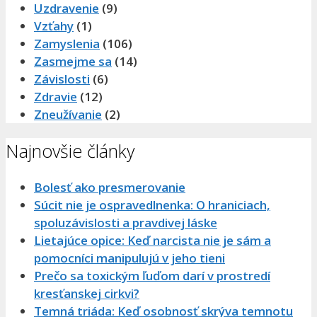
Uzdravenie
(9)
Vzťahy
(1)
Zamyslenia
(106)
Zasmejme sa
(14)
Závislosti
(6)
Zdravie
(12)
Zneužívanie
(2)
Najnovšie články
Bolesť ako presmerovanie
Súcit nie je ospravedlnenka: O hraniciach,
spoluzávislosti a pravdivej láske
Lietajúce opice: Keď narcista nie je sám a
pomocníci manipulujú v jeho tieni
Prečo sa toxickým ľuďom darí v prostredí
kresťanskej cirkvi?
Temná triáda: Keď osobnosť skrýva temnotu