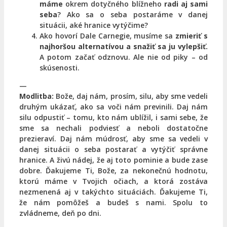
máme
okrem dotyčného blížneho
radi aj sami
seba
? Ako sa o seba postaráme v danej
situácii, aké hranice vytýčime?
Ako hovorí Dale Carnegie, musíme sa
zmieriť s
najhoršou alternatívou a snažiť sa ju vylepšiť.
A potom začať odznovu. Ale nie od piky – od
skúsenosti.
—
Modlitba:
Bože, daj nám, prosím, silu, aby sme vedeli
druhým ukázať, ako sa voči nám previnili. Daj nám
silu odpustiť – tomu, kto nám ublížil, i sami sebe, že
sme sa nechali podviesť a neboli dostatočne
prezieraví. Daj nám múdrosť, aby sme sa vedeli v
danej situácii o seba postarať a vytýčiť správne
hranice. A živú nádej, že aj toto pominie a bude zase
dobre. Ďakujeme Ti, Bože, za nekonečnú hodnotu,
ktorú máme v Tvojich očiach, a ktorá zostáva
nezmenená aj v takýchto situáciách. Ďakujeme Ti,
že nám pomôžeš a budeš s nami. Spolu to
zvládneme, deň po dni.