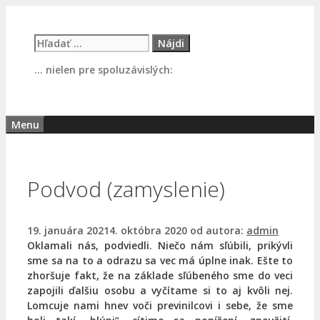
Preskočiť
na
Hľadať:
obsah
… nielen pre spoluzávislých:
Menu
Podvod (zamyslenie)
19. januára 2021
4. októbra 2020
od autora:
admin
Oklamali nás, podviedli. Niečo nám sľúbili, prikývli
sme sa na to a odrazu sa vec má úplne inak. Ešte to
zhoršuje fakt, že na základe sľúbeného sme do veci
zapojili ďalšiu osobu a vyčítame si to aj kvôli nej.
Lomcuje nami hnev voči previnilcovi i sebe, že sme