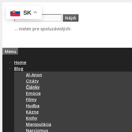
Preskočiť
na
SK
Hľadať:
obsah
… nielen pre spoluzávislých:
Menu
Home
Blog
Al-Anon
Citáty
Články
Emócie
Filmy
Hudba
Kázne
Knihy
Manipulácia
Narcizmus