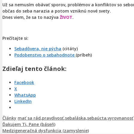
Už sa nemusím obávať sporov, problémov a konfliktov so sebo
občas do seba narazia a potom vzniknú nové svety.
Dnes viem, že sa to nazýva
ŽIVOT
.
Prečítajte si:
Sebadôvera, nie pýcha
(citáty)
Podobenstvo o sebahodnote
(príbeh)
Zdieľaj tento článok:
Facebook
X
WhatsApp
LinkedIn
Kategórie
Značky
Články
mať sa rád
,
pravdivosť
,
sebaláska
,
sebaúcta
,
vyrovnanosť
Ďakujem Ti, Pane (báseň)
Medzigeneračná dysfunkcia (zamyslenie)