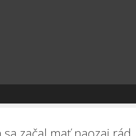
 sa začal mať naozaj rád