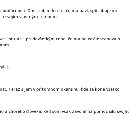
do budúcnosti. Dnes robím len to, čo ma baví, spôsobuje mi
om a svojím vlastným tempom.
 vecí, situácií, predovšetkým toho, čo ma neustále sťahovalo
zmom.
ýlil.
cnosť. Teraz žijem v prítomnom okamihu, kde sa koná všetko.
o a chorého človeka. Keď som však zavolal na pomoc silu svojh