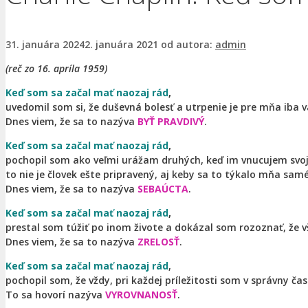
31. januára 2024
2. januára 2021
od autora:
admin
(reč zo 16. apríla 1959)
Keď som sa začal mať naozaj rád
,
uvedomil som si, že duševná bolesť a utrpenie je pre mňa iba 
Dnes viem, že sa to nazýva
BYŤ PRAVDIVÝ
.
Keď som sa začal mať naozaj rád
,
pochopil som ako veľmi urážam druhých, keď im vnucujem svoje 
to nie je človek ešte pripravený, aj keby sa to týkalo mňa sam
Dnes viem, že sa to nazýva
SEBAÚCTA
.
Keď som sa začal mať naozaj rád
,
prestal som túžiť po inom živote a dokázal som rozoznať, že v
Dnes viem, že sa to nazýva
ZRELOSŤ
.
Keď som sa začal mať naozaj rád
,
pochopil som, že vždy, pri každej príležitosti som v správny ča
To sa hovorí nazýva
VYROVNANOSŤ
.