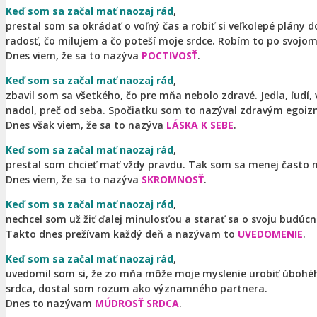
Keď som sa začal mať naozaj rád
,
prestal som sa okrádať o voľný čas a robiť si veľkolepé plány 
radosť, čo milujem a čo poteší moje srdce. Robím to po svoj
Dnes viem, že sa to nazýva
POCTIVOSŤ
.
Keď som sa začal mať naozaj rád
,
zbavil som sa všetkého, čo pre mňa nebolo zdravé. Jedla, ľudí,
nadol, preč od seba. Spočiatku som to nazýval zdravým egoi
Dnes však viem, že sa to nazýva
LÁSKA K SEBE
.
Keď som sa začal mať naozaj rád
,
prestal som chcieť mať vždy pravdu. Tak som sa menej často m
Dnes viem, že sa to nazýva
SKROMNOSŤ
.
Keď som sa začal mať naozaj rád
,
nechcel som už žiť ďalej minulosťou a starať sa o svoju budú
Takto dnes prežívam každý deň a nazývam to
UVEDOMENIE
.
Keď som sa začal mať naozaj rád
,
uvedomil som si, že zo mňa môže moje myslenie urobiť úbohéh
srdca, dostal som rozum ako významného partnera.
Dnes to nazývam
MÚDROSŤ SRDCA
.