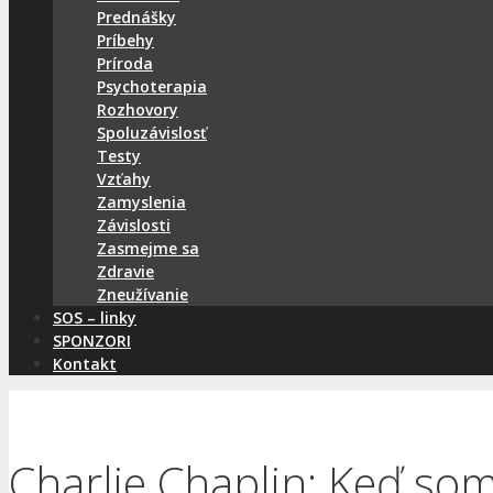
Prednášky
Príbehy
Príroda
Psychoterapia
Rozhovory
Spoluzávislosť
Testy
Vzťahy
Zamyslenia
Závislosti
Zasmejme sa
Zdravie
Zneužívanie
SOS – linky
SPONZORI
Kontakt
Charlie Chaplin: Keď som