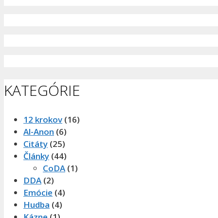
KATEGÓRIE
12 krokov
(16)
Al-Anon
(6)
Citáty
(25)
Články
(44)
CoDA
(1)
DDA
(2)
Emócie
(4)
Hudba
(4)
Kázne
(1)