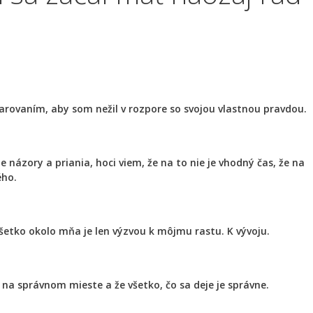
varovaním, aby som nežil v rozpore so svojou vlastnou pravdou.
názory a priania, hoci viem, že na to nie je vhodný čas, že na
ého.
šetko okolo mňa je len výzvou k môjmu rastu. K vývoju.
s na správnom mieste a že všetko, čo sa deje je správne.